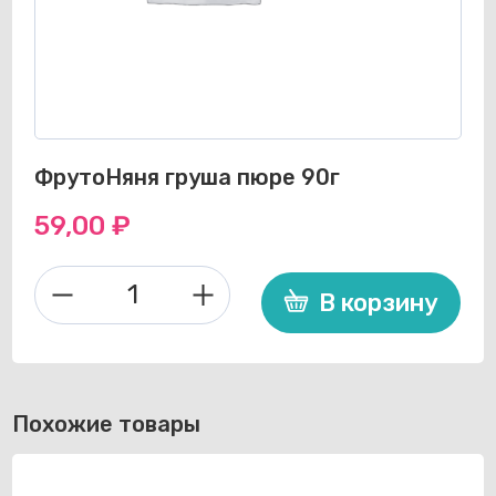
ФрутоНяня груша пюре 90г
59,00
₽
В корзину
Количество
товара
ФрутоНяня
груша
пюре
Похожие товары
90г