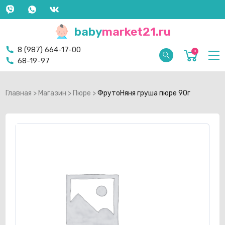
baby
market21.ru
8 (987) 664-17-00
0
68-19-97
Главная
>
Магазин
>
Пюре
>
ФрутоНяня груша пюре 90г