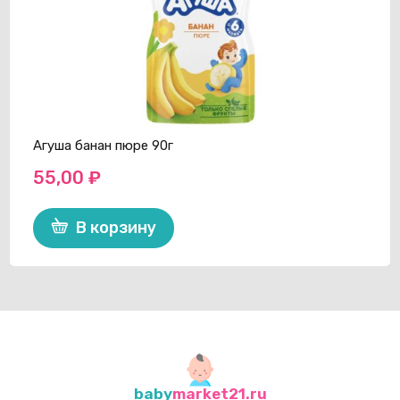
Агуша банан пюре 90г
55,00
₽
В корзину
baby
market21.ru