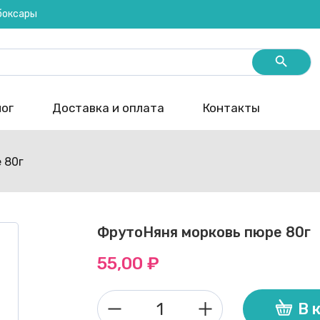
ебоксары
Search Butt
ог
Доставка и оплата
Контакты
 80г
ФрутоНяня морковь пюре 80г
55,00
₽
В 
Количество