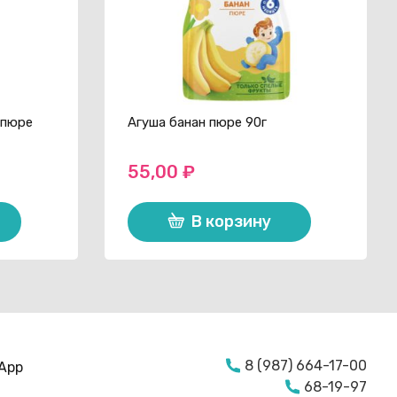
 пюре
Агуша банан пюре 90г
55,00
₽
В корзину
8 (987) 664-17-00
App
68-19-97