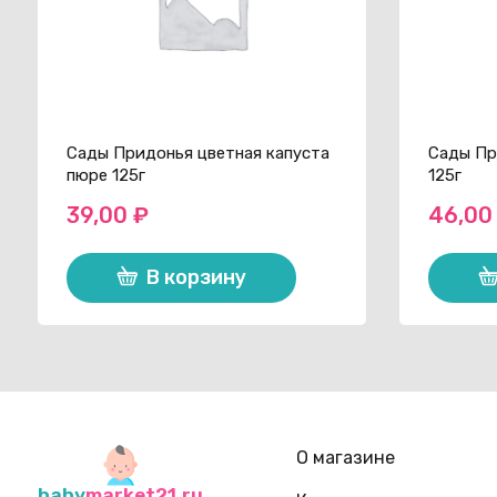
Сады Придонья цветная капуста
Сады Пр
пюре 125г
125г
39,00
₽
46,0
В корзину
О магазине
baby
market21.ru