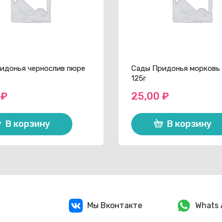
идонья чернослив пюре
Сады Придонья морковь
125г
0
₽
25,00
₽
В корзину
В корзину
Мы Вконтакте
Whats 