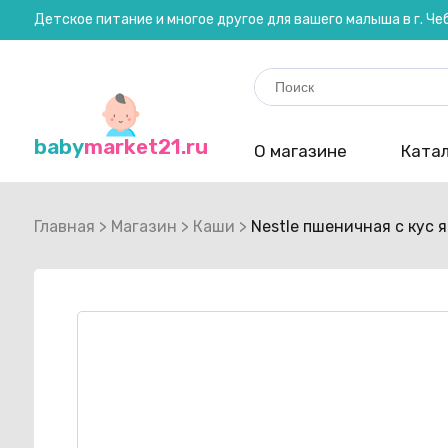
Детское питание и многое другое для вашего малыша в г. Ч
Search
for:
baby
market21.ru
О магазине
Катал
Главная
>
Магазин
>
Каши
>
Nestle пшеничная с кус 