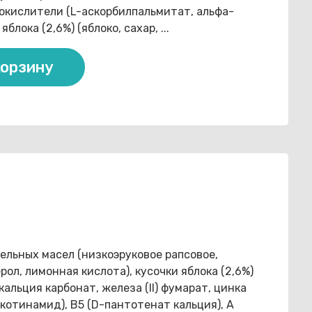
окислители (L-аскорбилпальмитат, альфа-
блока (2,6%) (яблоко, сахар, ...
корзину
тельных масел (низкоэруковое рапсовое,
л, лимонная кислота), кусочки яблока (2,6%)
кальция карбонат, железа (II) фумарат, цинка
икотинамид), B5 (D-пантотенат кальция), A