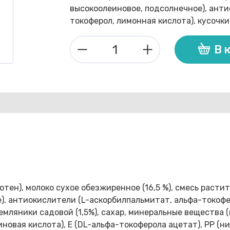
высокоолеиновое, подсолнечное), анти
токоферол, лимонная кислота), кусочки я
В 
Количество
товара
Nestle
пшеничная
с
кус
яблока
и
земляники
мол
каша
лютен), молоко сухое обезжиренное (16,5 %), смесь расти
200г
, антиокислители (L-аскорбилпальмитат, альфа-токоферо
земляники садовой (1,5%), сахар, минеральные вещества (
иновая кислота), E (DL-альфа-токоферола ацетат), РР (н