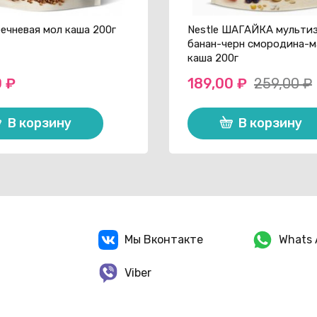
речневая мол каша 200г
Nestle ШАГАЙКА мульти
банан-черн смородина-м
каша 200г
0
₽
189,00
₽
259,00
₽
Первоначальная
Текущая
цена
цена:
В корзину
В корзину
составляла
189,00 ₽.
259,00 ₽.
Мы Вконтакте
Whats 
Viber