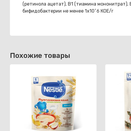
(ретинола ацетат), В1 (тиамина мононитрат), В
бифидобактерии не менее 1х10^6 КОЕ/г
Похожие товары