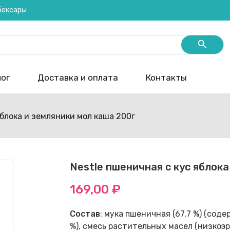
ебоксары
Search Butt
ог
Доставка и оплата
Контакты
яблока и земляники мол каша 200г
Nestle пшеничная с кус яблока
169,00
₽
Состав
: мука пшеничная (67,7 %) (сод
%), смесь растительных масел (низкоэ