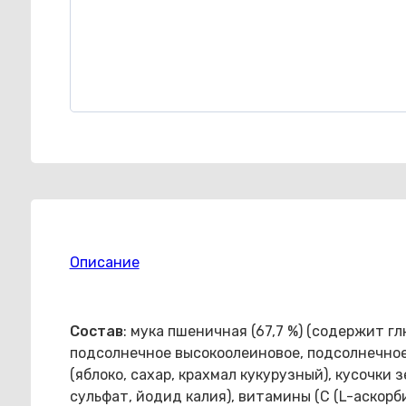
Описание
Состав
: мука пшеничная (67,7 %) (содержит г
подсолнечное высокоолеиновое, подсолнечное)
(яблоко, сахар, крахмал кукурузный), кусочки 
сульфат, йодид калия), витамины (С (L-аскорб