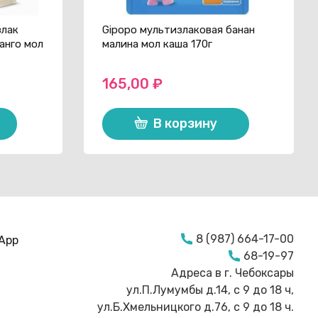
злак
Gipopo мультизлаковая банан
анго мол
малина мол каша 170г
165,00
₽
В корзину
8 (987) 664-17-00
App
68-19-97
Адреса в г. Чебоксары
ул.П.Лумумбы д.14, с 9 до 18 ч,
ул.Б.Хмельницкого д.76, с 9 до 18 ч.