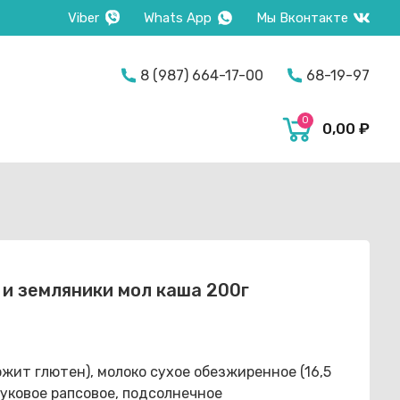
Viber
Whats App
Мы Вконтакте
on
8 (987) 664-17-00
68-19-97
0
0,00
₽
 и земляники мол каша 200г
ержит глютен), молоко сухое обезжиренное (16,5
руковое рапсовое, подсолнечное