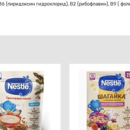
6 (пиридоксин гидрохлорид), В2 (рибофлавин), B9 ( фоли