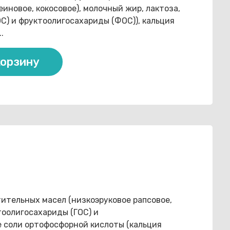
иновое, кокосовое), молочный жир, лактоза,
С) и фруктоолигосахариды (ФОС)), кальция
.
корзину
ительных масел (низкоэруковое рапсовое,
тоолигосахариды (ГОС) и
е соли ортофосфорной кислоты (кальция