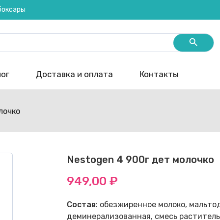
ебоксары
Search Butt
ог
Доставка и оплата
Контакты
лочко
Nestogen 4 900г дет молочко
949,00
₽
Состав
: обезжиренное молоко, мальто
деминерализованная, смесь раститель