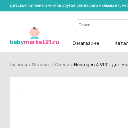
Детское питание и многое другое для вашего малыша в г. Ч
Search
for:
baby
market21.ru
О магазине
Катал
Главная
>
Магазин
>
Смеси
>
Nestogen 4 900г дет мо