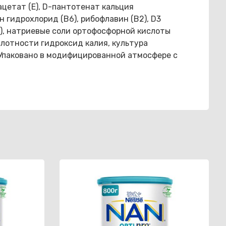
ацетат (Е), D-пантотенат кальция
н гидрохлорид (B6), рибофлавин (B2), D3
)), натриевые соли ортофосфорной кислоты
слотности гидроксид калия, культура
. Упаковано в модифицированной атмосфере с