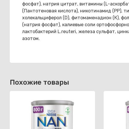
фосфат), натрия цитрат, витамины (L-аскорба
(Пантотеновая кислота), никотинамид (PP), ти
холекальциферол (D), фитомаменадион (К), фо
(натрия фосфат), калиевые соли ортофосфорно
лактобактерий L.reuteri, железа сульфат, цин
азотом.
Похожие товары