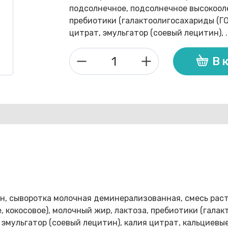
подсолнечное, подсолнечное высокооле
пребиотики (галактоолигосахариды (ГО
цитрат, эмульгатор (соевый лецитин), ..
В 
Количество
товара
Nestogen
4
900г
дет
молочко
н, сыворотка молочная деминерализованная, смесь раст
 кокосовое), молочный жир, лактоза, пребиотики (галак
 эмульгатор (соевый лецитин), калия цитрат, кальциевы