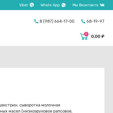
Viber
Whats App
Мы Вконтакте
on
8 (987) 664-17-00
68-19-97
0
0,00
₽
декстрин, сыворотка молочная
ных масел (низкоэруковое рапсовое,