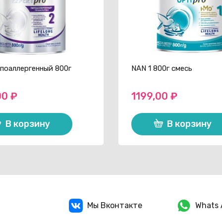
ипоаллергенный 800г
NAN 1 800г смесь
00
₽
1199,00
₽
В корзину
В корзину
Мы Вконтакте
Whats 