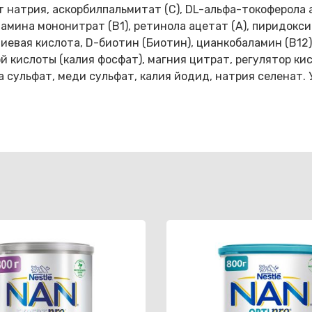
т натрия, аскорбилпальмитат (С), DL-альфа-токоферола 
амина мононитрат (B1), ретинола ацетат (A), пиридокси
лиевая кислота, D-биотин (Биотин), цианкобаламин (В12
й кислоты (калия фосфат), магния цитрат, регулятор ки
ка сульфат, меди сульфат, калия йодид, натрия селенат