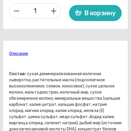
В корзину
Количество
товара
Nutrilak
Premium
1
300г
смесь
Описание
Состав:
сухая деминерализованная молочная
сыворотка, растительные масла (подсолнечное
высокоолеиновое, соевое, кокосовое), сухое цельное
молоко, мальтодекстрин, молочный жир, сухое
обезжиренное молоко, минеральные вещества (кальция
карбонат, калия цитрат, кальция фосфат, натрия
хлорид, магния хлорид, калия хлорид, железа (II)
сульфат, цинка сульфат, меди сульфат, йодид калия,
марганца хлорид, селенит натрия), рыбий жир (источник
докозагексаеновой кислоты DHA), концентрат белков