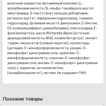
молочной сыворотки, витаминный комплекс (L-
аскорбиновая кислота, DL-альфа-токоферола ацетат,
никотинамид, D-пантотенат кальция, рибофлавин,
ретинола ацетат, пиридоксин гидрохлорид, тиамина
гидрохлорид, фолиевая кислота, филлохинон, D-биотин,
D3 холекальциферол, цианкобаламин), олигосахарид 2’-
фукозиллактоза, масло Mortierella Alpina (источник
арахидоновой кислоты ARA), холина битартрат, инозит,
таурин, эмульгатор (соевый лецитин), нуклеотиды
(цитидин-5’-монофосфорная кислота, уридин-5’-
монофосфат динатриевая соль, аденозин-5’-
монофосфорная кислота, гуанозин-5’-монофосфат
динатриевая соль, инозин-5’-монофосфат динатриевая
соль), L-карнитин, антиокислитель
(аскорбилпальмитат), лютеин. Не содержит ГМО!
Похожие товары