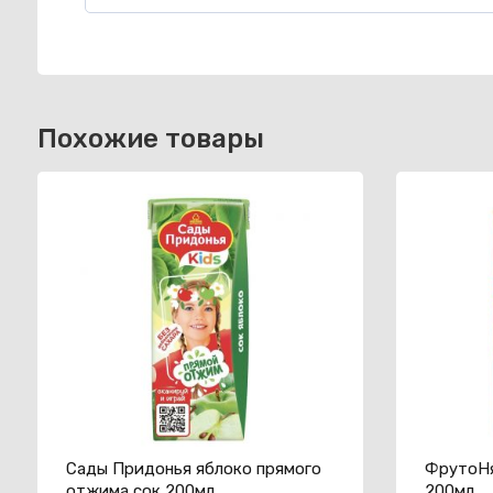
Похожие товары
Сады Придонья яблоко прямого
ФрутоНя
отжима сок 200мл
200мл