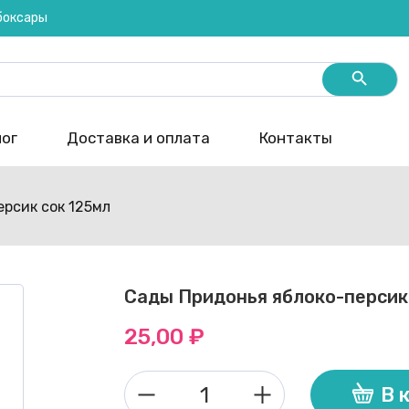
ебоксары
Search Butt
ог
Доставка и оплата
Контакты
рсик сок 125мл
Сады Придонья яблоко-персик
25,00
₽
В 
Количество