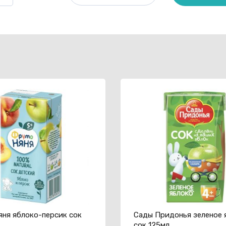
товара
Сады
Придонья
яблоко-
персик
сок
125мл
ня яблоко-персик сок
Сады Придонья зеленое 
сок 125мл