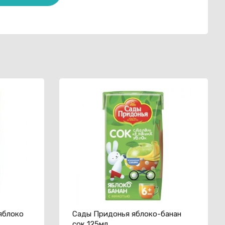
яблоко
Сады Придонья яблоко-банан
сок 125мл