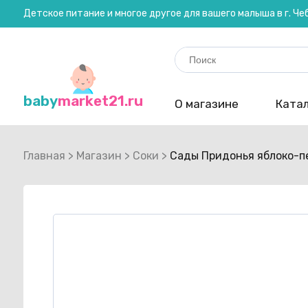
Детское питание и многое другое для вашего малыша в г. Ч
Search
for:
baby
market21.ru
О магазине
Катал
Главная
>
Магазин
>
Соки
>
Сады Придонья яблоко-пе