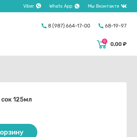
Viber
Whats App
Мы Вконтакте
on
8 (987) 664-17-00
68-19-97
0
0,00
₽
 сок 125мл
корзину