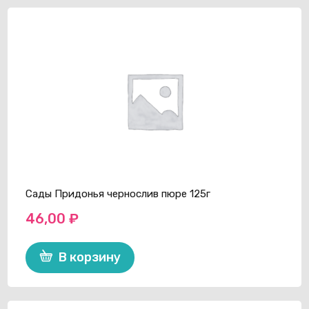
пюре
125г
Сады Придонья чернослив пюре 125г
46,00
₽
В корзину