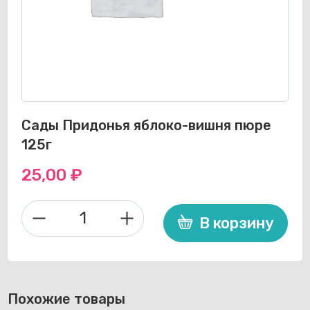
Сады Придонья яблоко-вишня пюре
125г
25,00
₽
В корзину
Количество
товара
Сады
Придонья
яблоко-
Похожие товары
вишня