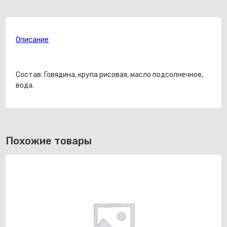
говядина
пюре
90г
Описание
Состав: Говядина, крупа рисовая, масло подсолнечное,
вода.
Похожие товары