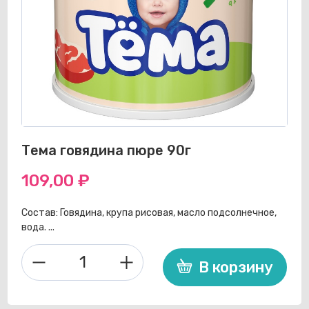
Тема говядина пюре 90г
109,00
₽
Состав: Говядина, крупа рисовая, масло подсолнечное,
вода. ...
В корзину
Количество
товара
Тема