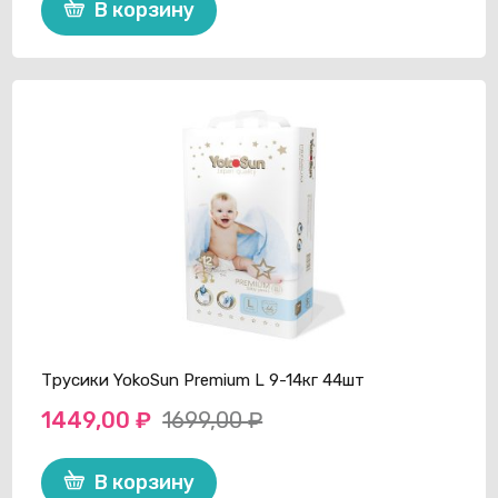
В корзину
составляла
1449,00 ₽.
1699,00 ₽.
Трусики YokoSun Premium L 9-14кг 44шт
1449,00
₽
1699,00
₽
Первоначальная
Текущая
цена
цена:
В корзину
составляла
1449,00 ₽.