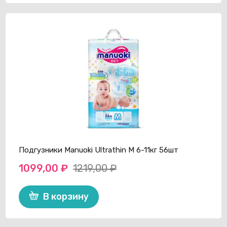
1299,00 ₽.
Подгузники Manuoki Ultrathin M 6-11кг 56шт
1099,00
₽
1219,00
₽
Первоначальная
Текущая
цена
цена:
В корзину
составляла
1099,00 ₽.
1219,00 ₽.