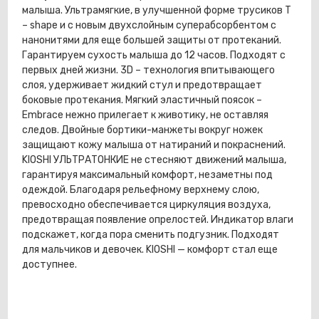
малыша. Ультрамягкие, в улучшенной форме трусиков T
– shape и с новым двухслойным суперабсорбентом с
нанонитями для еще большей защиты от протеканий.
Гарантируем сухость малыша до 12 часов. Подходят с
первых дней жизни. 3D – технология впитывающего
слоя, удерживает жидкий стул и предотвращает
боковые протекания. Мягкий эластичный поясок –
Embrace нежно прилегает к животику, не оставляя
следов. Двойные бортики-манжеты вокруг ножек
защищают кожу малыша от натираний и покраснений.
KIOSHI УЛЬТРАТОНКИЕ не стесняют движений малыша,
гарантируя максимальный комфорт, незаметны под
одеждой. Благодаря рельефному верхнему слою,
превосходно обеспечивается циркуляция воздуха,
предотвращая появление опрелостей. Индикатор влаги
подскажет, когда пора сменить подгузник. Подходят
для мальчиков и девочек. KIOSHI — комфорт стал еще
доступнее.