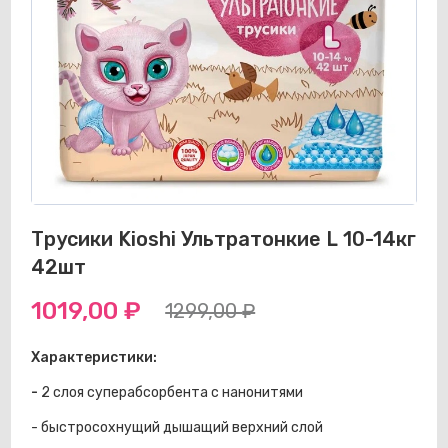
Трусики Kioshi Ультратонкие L 10-14кг
42шт
1019,00
₽
1299,00
₽
Первоначальная
Текущая
Характеристики:
цена
цена:
-
2 слоя суперабсорбента с нанонитями
составляла
1019,00 ₽.
- быстросохнущий дышащий верхний слой
1299,00 ₽.