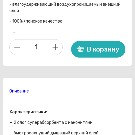
- влагоудерживающий воздухопроницаемый внешний
слой
- 100% японское качество
- ...
В корзину
Количество
товара
Трусики
Kioshi
Ультратонкие
L
10-
Описание
14кг
42шт
Характеристики:
—
2 слоя суперабсорбента с нанонитями
— быстросохнущий дышащий верхний слой