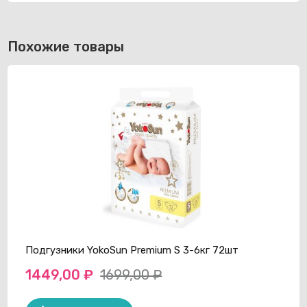
Похожие товары
Подгузники YokoSun Premium S 3-6кг 72шт
1449,00
₽
1699,00
₽
Первоначальная
Текущая
цена
цена: