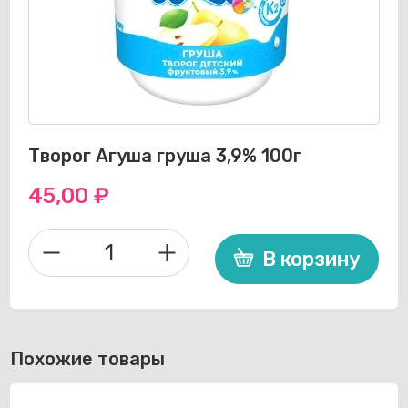
Творог Агуша груша 3,9% 100г
45,00
₽
В корзину
Количество
товара
Творог
Агуша
груша
Похожие товары
3,9%
100г