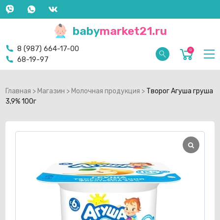
baby
market21.ru
8 (987) 664-17-00
0
68-19-97
Главная
>
Магазин
>
Молочная продукция
>
Творог Агуша груша
3,9% 100г